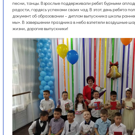
песни, танцы. Взрослые поддерживали ребят бурными аплод
радости, гордясь успехами своих чад. В этот день ребята по
документ об образовании – диплом выпускника школы ранне
мы». В завершении праздника в небо взлетели воздушные ша
жизни, дорогие выпускники!