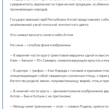
суверенитета, выражает исторические традиции, особеннос
проживающих народов.
Государственный герб Республики Алтай представляет собой
окаймленный узкой полоской золотистого цвета.
Это символ вечного синего неба Алтая.
На сине — голубом фоне изображены:
— В верхней части круга трехглавая вершина одной из высо
Азии — Белухи — Юч Сюмера, символизирующая красоту и мо
— В центре — грифон — Кан-Кереде с головой и крыльями пти
олицетворяющий собой священную солнечную птицу, стерегущ
богатство родной земли, покровительницу зверей, птиц и пр
— В нижней части круга — орнаментальное изображение дву
Алтая — Бии и Катуни с их притоками;
— Между ними треножник — очаг — символ Родины, крепости