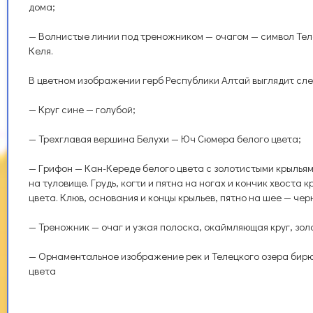
дома;
— Волнистые линии под треножником — очагом — символ Тел
Келя.
В цветном изображении герб Республики Алтай выглядит сл
— Круг сине — голубой;
— Трехглавая вершина Белухи — Юч Сюмера белого цвета;
— Грифон — Кан-Кереде белого цвета с золотистыми крыльям
на туловище. Грудь, когти и пятна на ногах и кончик хвоста 
цвета. Клюв, основания и концы крыльев, пятно на шее — чер
— Треножник — очаг и узкая полоска, окаймляющая круг, зол
— Орнаментальное изображение рек и Телецкого озера бирю
цвета