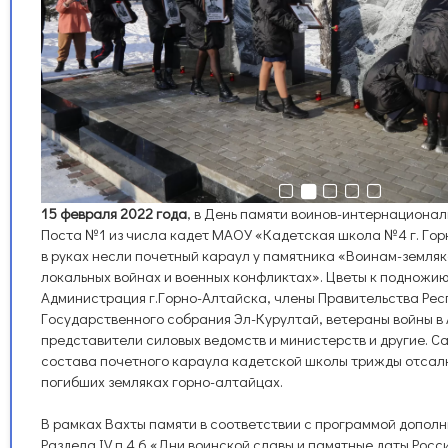
15 февраля 2022 года
, в День памяти воинов-интернационал
Поста №1 из числа кадет МАОУ «Кадетская школа №4 г. Гор
в руках несли почетный караул у памятника «Воинам-земляк
локальных войнах и военных конфликтах». Цветы к подножи
Администрация г.Горно-Алтайска, члены Правительства Рес
Государственного собрания Эл-Курултай, ветераны войны в
представители силовых ведомств и министерств и другие. С
состава почетного караула кадетской школы трижды отсалю
погибших земляках горно-алтайцах.
В рамках Вахты памяти в соответствии с программой допол
Раздела IV п.4.6 «Дни воинской славы и памятные даты Ро