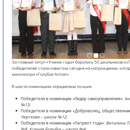
За главный титул «Ученик года» боролись 50 школьников из
победителей стали известны сегодня на награждении, котор
кинотеатра «Голубой Алтай».
В шести номинациях определены лучшие.
Победители в номинации «Лидер самоуправления»:
Ан
№13;
Победители в номинации «Доброволец, общественник
Черткова – школа №12;
Победители в номинации «Патриот года»:
Виталина Т
№8, Ксения Больбух – школа №4;