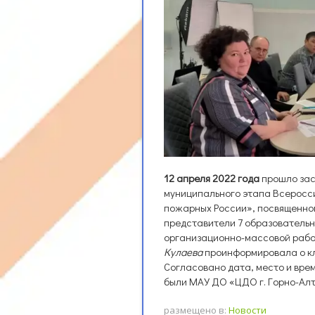
12 апреля 2022 года
прошло зас
муниципального этапа Всеросс
пожарных России», посвященном
представители 7 образовательн
организационно-массовой раб
Кулаева
проинформировала о кл
Согласовано дата, место и вре
были МАУ ДО «ЦДО г. Горно-Ал
размещено в:
Новости