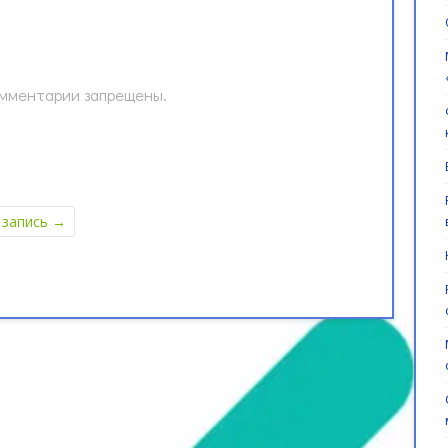
мментарии запрещены.
 запись
→