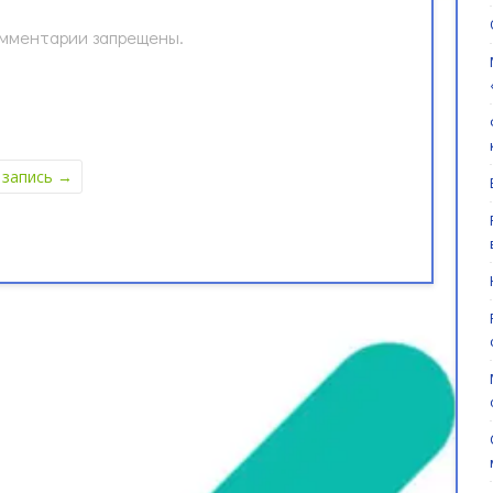
мментарии запрещены.
 запись
→