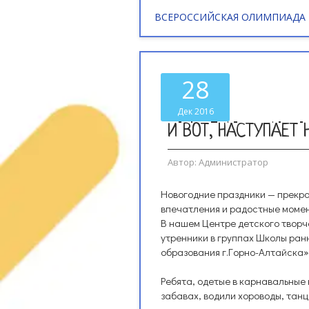
ВСЕРОССИЙСКАЯ ОЛИМПИАДА
28
Дек 2016
И ВОТ, НАСТУПАЕТ 
Автор:
Администратор
Новогодние праздники — прекр
впечатления и радостные момен
В нашем Центре детского твор
утренники в группах Школы ран
образования г.Горно-Алтайска»
Ребята, одетые в карнавальные 
забавах, водили хороводы, танц