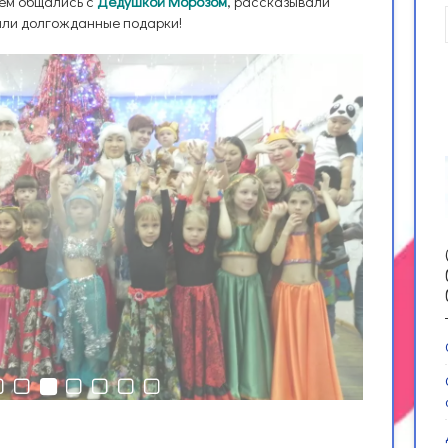
ием общались с
Дедушкой
Морозом
, рассказывали
али долгожданные подарки!