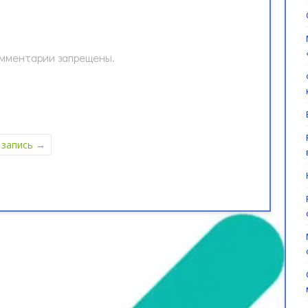
мментарии запрещены.
 запись
→