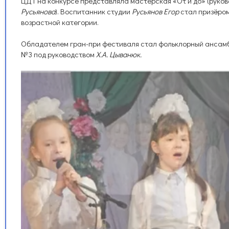
ЦДТ на конкурсе представляла мастерская «От и до» (руко
Русьянова
). Воспитанник студии
Русьянов Егор
стал призёром
возрастной категории.
Обладателем гран-при фестиваля стал фольклорный ансам
№3 под руководством
Х.А. Цыванюк.