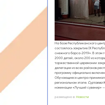
На базе Республиканского цен
состоялось закрытие IX Респуб
снежного барса-2019». В этом 
2000 детей, около 200 из кото
торжественной церемонии закр
делегации из всех районов респ
программу официально включен
Обучающиеся центра принимали 
региональном этапе.
Суртаева 
номинации «Лучший сувенир» 
размещено в:
Новости