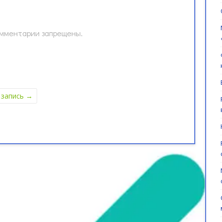
мментарии запрещены.
 запись
→