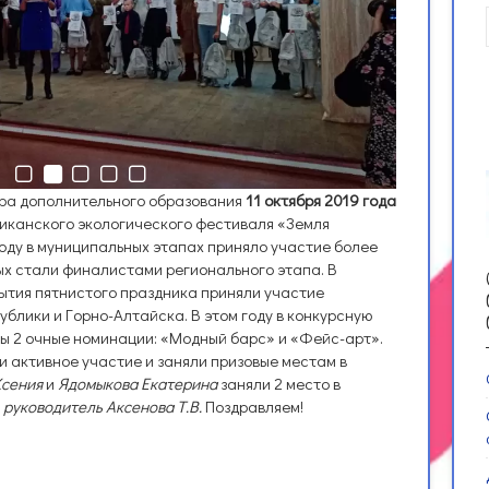
тра дополнительного образования
11 октября 2019 года
ликанского экологического фестиваля «Земля
году в муниципальных этапах приняло участие более
рых стали финалистами регионального этапа. В
ытия пятнистого праздника приняли участие
ублики и Горно-Алтайска. В этом году в конкурсную
ы 2 очные номинации: «Модный барс» и «Фейс-арт».
активное участие и заняли призовые местам в
Ксения
и
Ядомыкова Екатерина
заняли 2 место в
—
руководитель Аксенова Т.В.
Поздравляем!