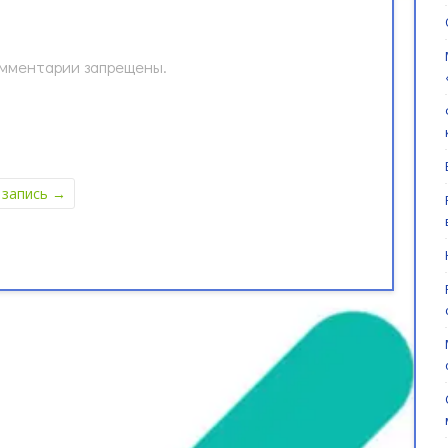
мментарии запрещены.
 запись
→