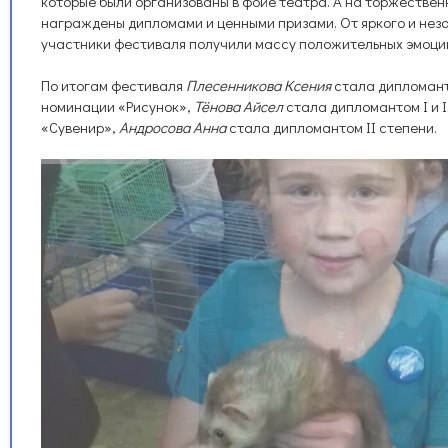
которые были организованы в фойе театра. А на торжествен
награждены дипломами и ценными призами. От яркого и не
участники фестиваля получили массу положительных эмоций
По итогам фестиваля
Плесенникова Ксения
стала дипломанто
номинации «Рисунок»,
Тёнова Айсел
стала дипломантом I и I
«Сувенир»,
Андросова Анна
стала дипломантом II степени.