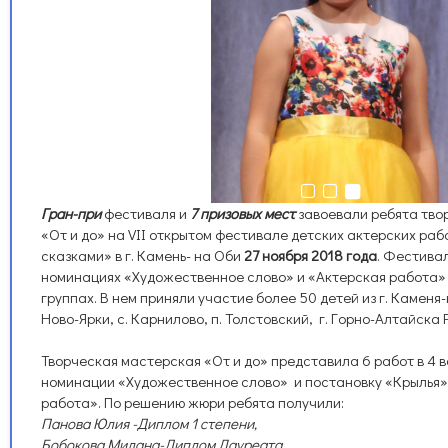
Гран-при
фестиваля и
7 призовых мест
завоевали ребята тво
«От и до» на VII открытом фестивале детских актерских раб
сказками» в г. Камень- на Оби
27 ноября 2018 года
. Фестива
номинациях «Художественное слово» и «Актерская работа» 
группах. В нем приняли участие более 50 детей из г. Каменя-н
Ново-Ярки, с. Карнилово, п. Толстовский, г. Горно-Алтайска
Творческая мастерская «От и до» представила 6 работ в 4 в
номинации «Художественное слово» и постановку «Крылья»
работа». По решению жюри ребята получили:
Панова Юлия -Диплом 1 степени,
Бобокова Милана-Диплом Лауреата,