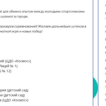
ой для обмена опытом между молодыми спортсменами
 шахмат в городе.
 призеров соревнований! Желаем дальнейших успехов в
атной игре и новых побед!
рий (ЦДО «Космос»)
Лицей № 1)
Ш № 12)
рия (детский сад)
а (детский сад)
а (ЦДО «Космос»)