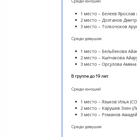
Среди юношей
1 место – Белеев Ярослав
2 место – Долганов Дмитри
3 место – Толкочоков Ару
Среди девушек
1 место – Бельбекова Айан
2 место – Кыпчакова Айару
3 место – Орсулова Амина
В группе до 19 лет
Среди юношей
1 место – Языков Илья (С
2 место – Карушев Эзен (Л
3 место – Романов Амадей
Среди девушек