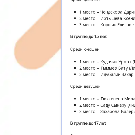
1 место – Чендекова Дарин
2 место – Иртышева Ксени
3 место – Коршик Елизавет
В группе до 15 лет
Среди юношей
1 место – Кудачин Урмат 
2 место – Тымыев Бату (Л
3 место – Идубалин Захар
Среди девушек
1 место – Тюхтенева Мил
2 место – Саду Сынару (Ли
3 место – Захарова Валер
В группе до 17 лет