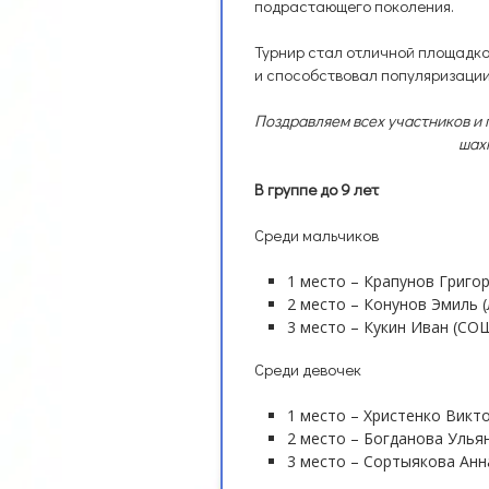
подрастающего поколения.
Турнир стал отличной площадк
и способствовал популяризации
Поздравляем всех участников и
шахм
В группе до 9 лет
Среди мальчиков
1 место – Крапунов Григо
2 место – Конунов Эмиль (
3 место – Кукин Иван (СО
Среди девочек
1 место – Христенко Викто
2 место – Богданова Ульян
3 место – Сортыякова Анн