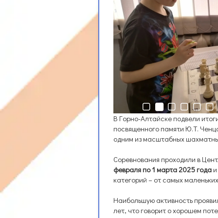
В Горно-Алтайске подвели итог
посвященного памяти Ю.Т. Ченцо
одним из масштабных шахматны
Соревнования проходили в Цен
февраля по 1 марта 2025 года
и
категорий – от самых маленьких
Наибольшую активность проявил
лет, что говорит о хорошем по