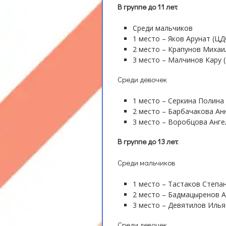
В группе до 11 лет
Среди мальчиков
1 место – Яков Арунат (Ц
2 место – Крапунов Михаи
3 место – Малчинов Кару 
Среди девочек
1 место – Серкина Полина
2 место – Барбачакова Анн
3 место – Воробцова Анге
В группе до 13 лет
Среди мальчиков
1 место – Тастаков Степан
2 место – Бадмацыренов 
3 место – Девятилов Илья
Среди девочек