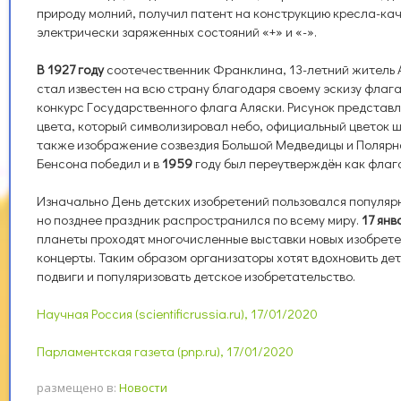
природу молний, получил патент на конструкцию кресла-ка
электрически заряженных состояний «+» и «-».
В 1927 году
соотечественник Франклина, 13-летний житель
стал известен на всю страну благодаря своему эскизу флага
конкурс Государственного флага Аляски. Рисунок представл
цвета, который символизировал небо, официальный цветок ш
также изображение созвездия Большой Медведицы и Полярно
Бенсона победил и в
1959
году был переутверждён как флаг
Изначально День детских изобретений пользовался популярн
но позднее праздник распространился по всему миру.
17 янв
планеты проходят многочисленные выставки новых изобретен
концерты. Таким образом организаторы хотят вдохновить де
подвиги и популяризовать детское изобретательство.
Научная Россия (scientificrussia.ru), 17/01/2020
Парламентская газета (pnp.ru), 17/01/2020
размещено в:
Новости