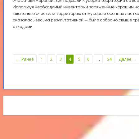
Участники мероприятия подошли к уборке территории со все
Используя необходимый инвентарь и заряженные хорошим н
тщательно очистили территорию от мусора и осенних листье
оказалась весьма результативной — было собрано свыше трё
отходами.
← Ранее
1
2
3
4
5
6
…
54
Далее →