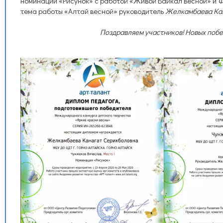
номинации «Рисунок» с работой «Живой Байкал весной» и
Ф
тема работы «Алтай весной» руководитель
Желкамбаева Ка
Поздравляем участников! Новых побе