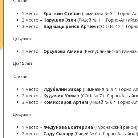
Юноши
1 место –
Ераткин Степан
(Гимназия № 3 г. Горно-Ал
2 место –
Карушев Эзен
(Лицей № 1 г. Горно-Алтайск
3 место –
Бадмацыренов Артем
(СОШ № 12 г. Горно
Девушки:
1 место –
Орсулова Амина
(Республиканская гимназия
До 15 лет
Юноши
1 место –
Идубалин Захар
(Гимназия № 9 г. Горно-А
2 место –
Кудачин Урмат
(СОШ № 7 г. Горно-Алтайск
3 место –
Комиссаров Артем
(Лицей № 6 г. Горно-Ал
Девушки
1 место –
Федунова Екатерина
(Турочакский район)
2 место –
Саду Сынару
(Лицей № 6 г. Горно-Алтайска