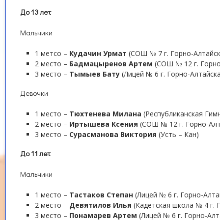
До 13 лет
Мальчики
1 метсо –
Кудачин Урмат
(СОШ № 7 г. Горно-Алтайск
2 место –
Бадмацыренов Артем
(СОШ № 12 г. Горно
3 место –
Тымыев Бату
(Лицей № 6 г. Горно-Алтайска
Девочки
1 место –
Тюхтенева Милана
(Республиканская Гимн
2 место –
Иртышева Ксения
(СОШ № 12 г. Горно-Алт
3 место –
Сурасманова Виктория
(Усть – Кан)
До 11 лет
Мальчики
1 место –
Тастаков Степан
(Лицей № 6 г. Горно-Алта
2 место –
Девятилов Илья
(Кадетская школа № 4 г. 
3 место –
Понамарев Артем
(Лицей № 6 г. Горно-Алт